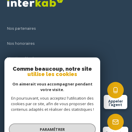
Nos partenaires
Nos honoraires
Mentions légales
Comme beaucoup, notre site
utilise les cookies
Admin
On aimerait vous accompagner pendant
Politique RGPD
votre visite.
En poursuivant, vous acceptez l'utilisation des
Appeler
cookies par ce site, afin de vous proposer des
Cookies
l'agent
contenus adaptés et réaliser des statistiques !
© 2026 | Tous droits réservés
PARAMÉTRER