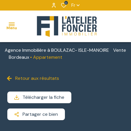
0
Fr
Menu
Agence Immobilière à BOULAZAC- ISLE-MANOIRE
Vente
ACCUEIL
Bordeaux
Appartement
VENTES
MAISONS
VENTES
NOUS
Retour aux résultats
BIENS
DÉCOUVRIR
APPARTEMENTS
LOCATIONS
VENDUS
NOUS
Télécharger la fiche
TERRAINS
IMMOBILIER
CONTACTER
D'ENTREPRISE
IMMEUBLES
Partager ce bien
NOUS
DE
LOCATIONS
REJOINDRE
RAPPORT