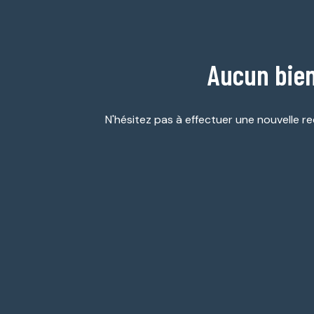
ESTIMATION
GARAGES
NOTRE
/
AGENCE
PARKINGS
Aucun bien
DIVERS
N'hésitez pas à effectuer une nouvelle re