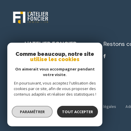
L'ATELIER FONCIER
Restons c
IMMOBILIER
Comme beaucoup, notre site
utilise les cookies
05 33 82 00 82
On aimerait vous accompagner pendant
accueil@latelierfoncierimmobilier.com
votre visite.
Pl. Nelson Mandela
En poursuivant, vous acceptez l'utilisation des
24750 Boulazac
cookies par ce site, afin de vous proposer des
contenus adaptés et réaliser des statistiques !
Nos partenaires
Nos honoraires
Mentions légales
Ad
PARAMÉTRER
TOUT ACCEPTER
© 2026 | Tous droits réservés