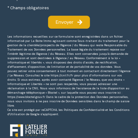
* Champs obligatoires
Envoyer
Les informations recueillies sur ce formulaire sont enregistrées dans un fichier
informatisé par La Boite Immo agissant comme Sous-traitant du traitement pour la
gestion de la clientèle/prospects de l'Agence / du Réseau qui reste Responsable du
Traitement de vos Données personnelles. La base légale du traitement repose sur
l'intérêt légitime de l'Agence / du Réseau. Elles sont conservées jusqu'à demande de
suppression et sont destinées à l'Agence / au Réseau. Conformément à la loi «
informatique et libertés », vous disposez des droits d’accès, de rectification,
d’effacement, d’opposition, de limitation et de portabilité de vos données. Vous
pouvez retirer votre consentement à tout moment en contactant directement l’Agence
/ Le Réseau. Consultez le site https://cnil.fr/fr pour plus d’informations sur vos
droits. Si vous estimez, après avoir contacté l'Agence / le Réseau, que vos droits «
Informatique et Libertés » ne sont pas respectés, vous pouvez adresser une
réclamation à la CNIL. Nous vous informons de l’existence de la liste d'opposition au
démarchage téléphonique « Bloctel », sur laquelle vous pouvez vous inscrire ici :
https://www.bloctel.gouv.fr Dans le cadre de la protection des Données personnelles,
nous vous invitons à ne pas inscrire de Données sensibles dans le champ de saisie
libre.
Ce site est protégé par reCAPTCHA, les
Politiques de Confidentialité
et les
Conditions
d'Utilisation
de Google s'appliquent.