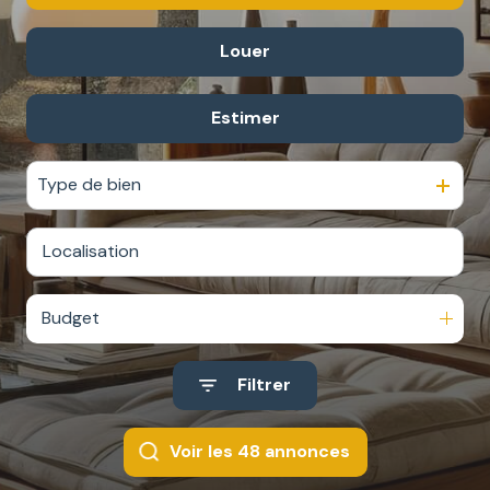
ESTIMATION
GARAGES
Louer
De l'ancien
NOTRE
/
AGENCE
PARKINGS
Estimer
De l'immo pro
DIVERS
Type de bien
Budget
Filtrer
Voir les
48
annonces