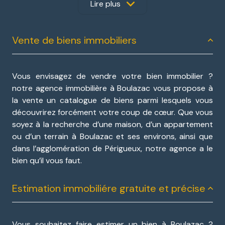
belle découverte dans l’attente de vous rencontrer.
Lire plus
Découvrez nos prestations
Vente de biens immobiliers
immobilières à BOULAZAC- ISLE-
MANOIREet ses environs !
Vous envisagez de vendre votre bien immobilier ?
notre agence immobilière à Boulazac vous propose à
Vous avez un projet dans la région de Périgueux et
la vente un catalogue de biens parmi lesquels vous
vous ne savez pas vers qui vous tourner. Nous vous
découvrirez forcément votre coup de cœur. Que vous
accompagnons pour la
vente,
l’
achat,
la
location
ou
soyez à la recherche d’une maison, d’un appartement
l’
estimation
de votre bien chez notre
agence
ou d’un terrain à Boulazac et ses environs, ainsi que
immobilière à Boulazac-Isle-Manoire
. Nous vous
dans l’agglomération de Périgueux, notre agence a le
offrons également son expertise en matière
bien qu’il vous faut.
d’immobilier professionnel.
Estimation immobiliére gratuite et précise
Vous souhaitez faire
estimer un bien à Boulazac
?