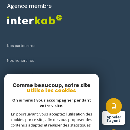
Agence membre
Nos partenaires
Nos honoraires
Mentions légales
Comme beaucoup, notre site
utilise les cookies
Admin
On aimerait vous accompagner pendant
Politique RGPD
votre visite.
En poursuivant, vous acceptez l'utilisation des
Appeler
cookies par ce site, afin de vous proposer des
Cookies
l'agent
contenus adaptés et réaliser des statistiques !