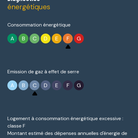
énergétiques
Consommation énergétique
A
B
C
D
E
F
G
Emission de gaz à effet de serre
A
B
C
D
E
F
G
Logement à consommation énergétique excessive :
classe F
Montant estimé des dépenses annuelles d'énergie de