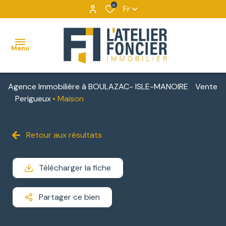
0
Fr
Menu
Agence Immobilière à BOULAZAC- ISLE-MANOIRE
Vente
ACCUEIL
Perigueux
Maison
VENTES
MAISONS
VENTES
NOUS
Retour aux résultats
BIENS
DÉCOUVRIR
APPARTEMENTS
LOCATIONS
VENDUS
NOUS
Télécharger la fiche
TERRAINS
IMMOBILIER
CONTACTER
D'ENTREPRISE
IMMEUBLES
Partager ce bien
NOUS
DE
LOCATIONS
REJOINDRE
RAPPORT