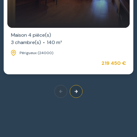
Maison 4 pièce(s)
3 chambre(s)
140 m²
Périgueux (24000)
219 450 €