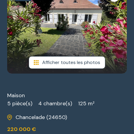
ESTIMATION
GARAGES
NOTRE
/
AGENCE
PARKINGS
DIVERS
Afficher toutes les photos
Maison
5 pièce(s)
4 chambre(s)
125 m²
Chancelade (24650)
220 000 €