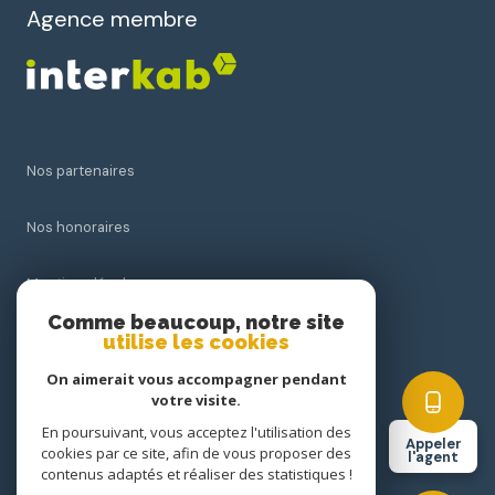
Agence membre
Nos partenaires
Nos honoraires
Mentions légales
Comme beaucoup, notre site
utilise les cookies
Admin
On aimerait vous accompagner pendant
Politique RGPD
votre visite.
En poursuivant, vous acceptez l'utilisation des
Appeler
cookies par ce site, afin de vous proposer des
Cookies
l'agent
contenus adaptés et réaliser des statistiques !