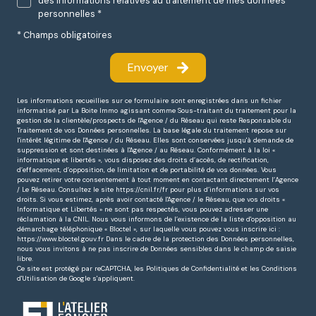
des informations relatives au traitement de mes données
personnelles *
* Champs obligatoires
Envoyer
Les informations recueillies sur ce formulaire sont enregistrées dans un fichier
informatisé par La Boite Immo agissant comme Sous-traitant du traitement pour la
gestion de la clientèle/prospects de l'Agence / du Réseau qui reste Responsable du
Traitement de vos Données personnelles. La base légale du traitement repose sur
l'intérêt légitime de l'Agence / du Réseau. Elles sont conservées jusqu'à demande de
suppression et sont destinées à l'Agence / au Réseau. Conformément à la loi «
informatique et libertés », vous disposez des droits d’accès, de rectification,
d’effacement, d’opposition, de limitation et de portabilité de vos données. Vous
pouvez retirer votre consentement à tout moment en contactant directement l’Agence
/ Le Réseau. Consultez le site https://cnil.fr/fr pour plus d’informations sur vos
droits. Si vous estimez, après avoir contacté l'Agence / le Réseau, que vos droits «
Informatique et Libertés » ne sont pas respectés, vous pouvez adresser une
réclamation à la CNIL. Nous vous informons de l’existence de la liste d'opposition au
démarchage téléphonique « Bloctel », sur laquelle vous pouvez vous inscrire ici :
https://www.bloctel.gouv.fr Dans le cadre de la protection des Données personnelles,
nous vous invitons à ne pas inscrire de Données sensibles dans le champ de saisie
libre.
Ce site est protégé par reCAPTCHA, les
Politiques de Confidentialité
et les
Conditions
d'Utilisation
de Google s'appliquent.