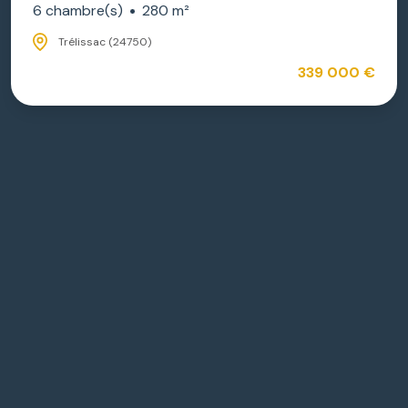
6 chambre(s)
280 m²
Trélissac (24750)
339 000 €