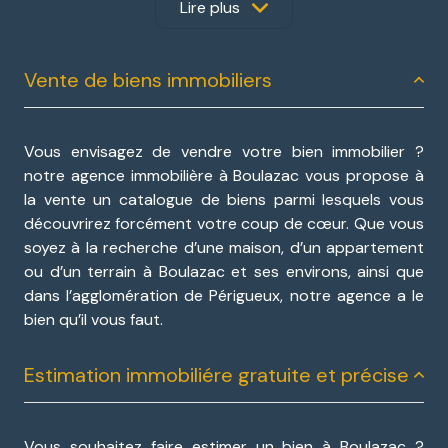
belle découverte dans l’attente de vous rencontrer.
Lire plus
Découvrez nos prestations
Vente de biens immobiliers
immobilières à BOULAZAC- ISLE-
MANOIREet ses environs !
Vous envisagez de vendre votre bien immobilier ?
notre agence immobilière à Boulazac vous propose à
Vous avez un projet dans la région de Périgueux et
la vente un catalogue de biens parmi lesquels vous
vous ne savez pas vers qui vous tourner. Nous vous
découvrirez forcément votre coup de cœur. Que vous
accompagnons pour la
vente,
l’
achat,
la
location
ou
soyez à la recherche d’une maison, d’un appartement
l’
estimation
de votre bien chez notre
agence
ou d’un terrain à Boulazac et ses environs, ainsi que
immobilière à Boulazac-Isle-Manoire
. Nous vous
dans l’agglomération de Périgueux, notre agence a le
offrons également son expertise en matière
bien qu’il vous faut.
d’immobilier professionnel.
Estimation immobiliére gratuite et précise
Vous souhaitez faire
estimer un bien à Boulazac
?