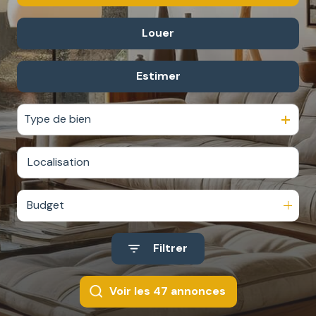
ESTIMATION
GARAGES
Louer
De l'ancien
NOTRE
/
AGENCE
PARKINGS
Estimer
De l'immo pro
DIVERS
Type de bien
Budget
Filtrer
Voir les
47
annonces