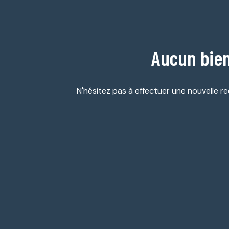
ESTIMATION
GARAGES
NOTRE
/
AGENCE
PARKINGS
Aucun bien
DIVERS
N'hésitez pas à effectuer une nouvelle re