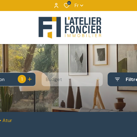
0
Fr
1
Budget
Filtr
ion
Atur