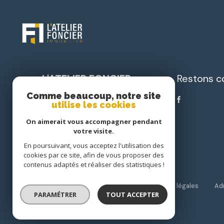
L'ATELIER FONCIER
Restons c
IMMOBILIER
Comme beaucoup, notre site
utilise les cookies
05 33 82 00 82
On aimerait vous accompagner pendant
accueil@latelierfoncierimmobilier.com
votre visite.
Pl. Nelson Mandela
En poursuivant, vous acceptez l'utilisation des
24750 Boulazac
cookies par ce site, afin de vous proposer des
contenus adaptés et réaliser des statistiques !
Nos partenaires
Nos honoraires
Mentions légales
Ad
PARAMÉTRER
TOUT ACCEPTER
© 2026 | Tous droits réservés