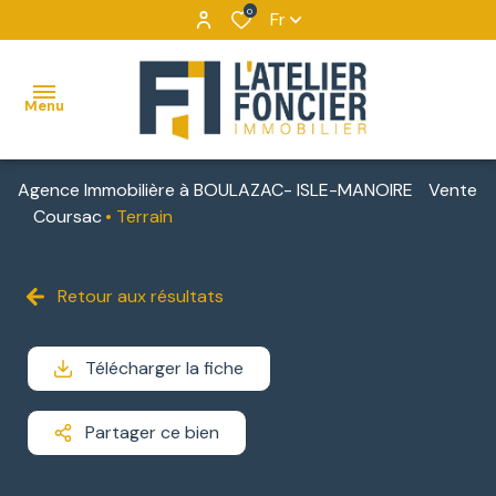
0
Fr
Menu
Agence Immobilière à BOULAZAC- ISLE-MANOIRE
Vente
ACCUEIL
Coursac
Terrain
VENTES
MAISONS
VENTES
NOUS
Retour aux résultats
BIENS
DÉCOUVRIR
APPARTEMENTS
LOCATIONS
VENDUS
NOUS
Télécharger la fiche
TERRAINS
IMMOBILIER
CONTACTER
D'ENTREPRISE
IMMEUBLES
Partager ce bien
NOUS
DE
LOCATIONS
REJOINDRE
RAPPORT