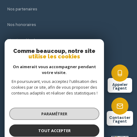
Nos partenaires
Nos honoraires
Mentions légales
Comme beaucoup, notre site
utilise les cookies
Admin
On aimerait vous accompagner pendant
Politique RGPD
votre visite.
En poursuivant, vous acceptez l'utilisation des
Appeler
cookies par ce site, afin de vous proposer des
Cookies
l'agent
contenus adaptés et réaliser des statistiques !
© 2026 | Tous droits réservés
PARAMÉTRER
Contacter
l'agent
Réalisé par
TOUT ACCEPTER
Caroline Guerre