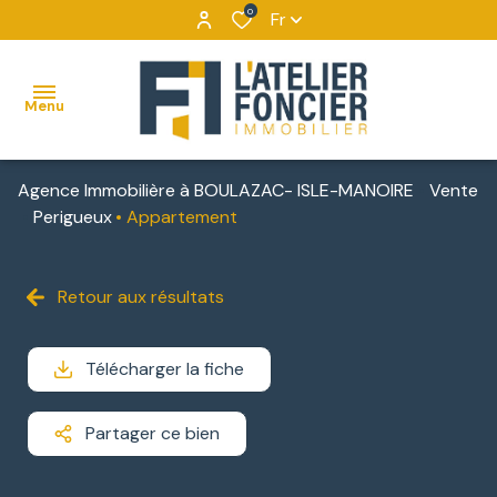
0
Fr
Menu
Agence Immobilière à BOULAZAC- ISLE-MANOIRE
Vente
ACCUEIL
Perigueux
Appartement
VENTES
MAISONS
VENTES
NOUS
Retour aux résultats
BIENS
DÉCOUVRIR
APPARTEMENTS
LOCATIONS
VENDUS
NOUS
Télécharger la fiche
TERRAINS
IMMOBILIER
CONTACTER
D'ENTREPRISE
IMMEUBLES
Partager ce bien
NOUS
DE
LOCATIONS
REJOINDRE
RAPPORT