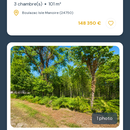
3 chambre(s)
101 m²
Boulazac Isle Manoire (24750)
148 350 €
1 photo