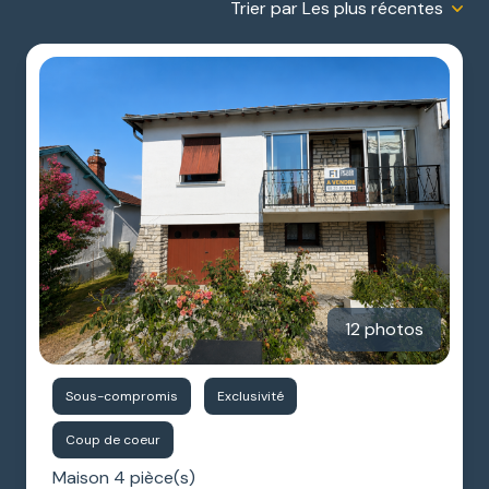
Trier par Les plus récentes
ESTIMATION
GARAGES
NOTRE
/
AGENCE
PARKINGS
DIVERS
12 photos
Sous-compromis
Exclusivité
Coup de coeur
Maison 4 pièce(s)