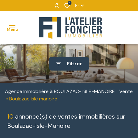
0
Fr
Menu
ACCUEIL
Filtrer
VENTES
MAISONS
VENTES
NOUS
BIENS
DÉCOUVRIR
APPARTEMENTS
LOCATIONS
Agence Immobilière à BOULAZAC- ISLE-MANOIRE
Vente
VENDUS
Boulazac isle manoire
NOUS
TERRAINS
IMMOBILIER
CONTACTER
D'ENTREPRISE
10
annonce(s) de ventes immobilières sur
IMMEUBLES
NOUS
Boulazac-Isle-Manoire
DE
LOCATIONS
REJOINDRE
RAPPORT