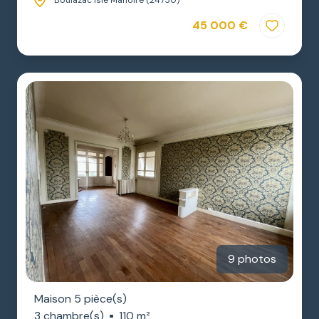
Boulazac Isle Manoire (24750)
45 000 €
9 photos
Maison 5 pièce(s)
3 chambre(s)
110 m²