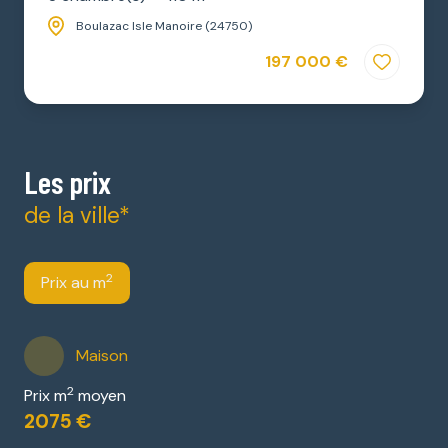
Boulazac Isle Manoire (24750)
197 000 €
Les prix
de la ville*
2
Prix au m
Maison
2
Prix m
moyen
2075 €