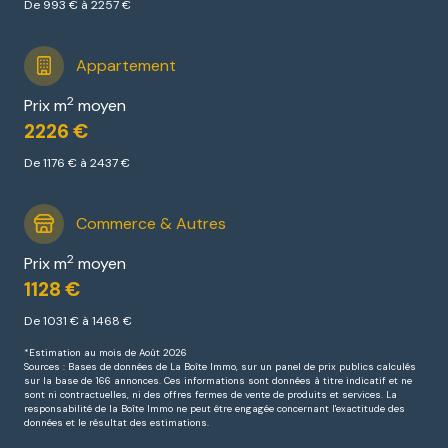
De 993 € à 2257 €
Appartement
2
Prix m
moyen
2226 €
De 1176 € à 2437 €
Commerce & Autres
2
Prix m
moyen
1128 €
De 1031 € à 1468 €
*Estimation au mois de Août 2026
Sources : Bases de données de La Boîte Immo, sur un panel de prix publics calculés
sur la base de 166 annonces. Ces informations sont données à titre indicatif et ne
sont ni contractuelles, ni des offres fermes de vente de produits et services. La
responsabilité de la Boîte Immo ne peut être engagée concernant l'exactitude des
données et le résultat des estimations.