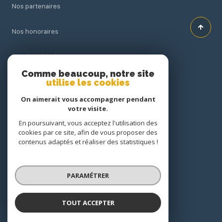
Nos partenaires
Nos honoraires
Mentions légales
Comme beaucoup, notre site
utilise les cookies
Admin
On aimerait vous accompagner pendant
Politique RGPD
votre visite.
En poursuivant, vous acceptez l'utilisation des
cookies par ce site, afin de vous proposer des
Cookies
contenus adaptés et réaliser des statistiques !
© 2026 | Tous droits réservés
PARAMÉTRER
Réalisé par
TOUT ACCEPTER